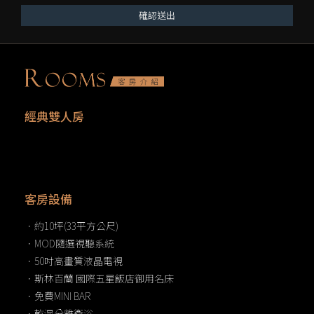
確認送出
經典雙人房
客房設備
．約10坪(33平方公尺)
．MOD隨選視聽系統
．50吋高畫質液晶電視
．斯林百蘭 國際五星飯店御用名床
．免費MINI BAR
．乾濕分離衛浴