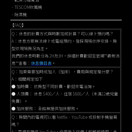
．TESCOM吹風機
．除濕機
【FAQ】
Q：休息的計費方式與時數如何計算？可以線上預約嗎？
A：休息方案無法線上或電話預約，皆採現場依序安排，房
型依現場房況為主。
我們的休息時數分為 2H及3H，詳細計費歡迎至官網**最新消
息**查看：
休息價目表
。
Q：如果需要加時或加人（加床），費用與規定是什麼？
A：相關規定如下
● 加時費： 依房型不同計費，歡迎來電洽詢。
● 人頭費： 休息 $400／人、住宿 $600／人（未滿12歲兒童
免費）。
● 加床服務： 全館無提供加床服務。
Q：房間內的電視可以看 Netflix、YouTube 或投射手機螢幕
嗎？
A：電視有提供 YouTube，但需登入您個人的帳號使用；此